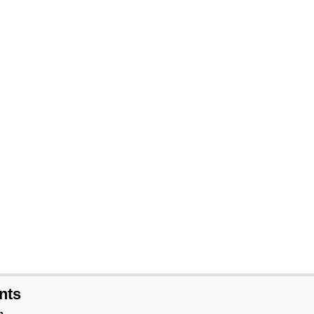
nts
n