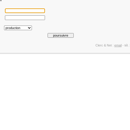
Clerc & Net :
email
- tél.